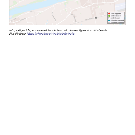
Info pratique ! Je peux recevoir les alertes trafic des mes lignes et arrêts favoris.
Plus d'info sur
filbleu.fr/horaires-et-trajets/info-trafic