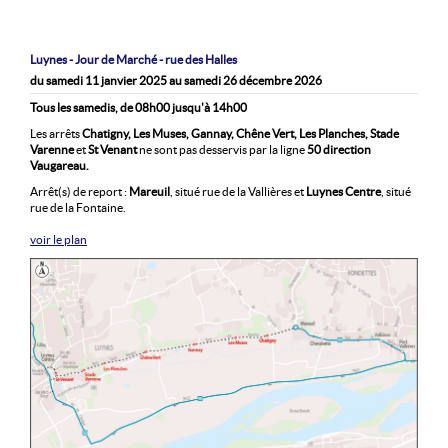
Luynes - Jour de Marché - rue des Halles
du samedi 11 janvier 2025 au samedi 26 décembre 2026
Tous les samedis, de 08h00 jusqu'à 14h00
Les arrêts
Chatigny, Les Muses, Gannay, Chêne Vert, Les Planches, Stade
Varenne
et
St Venant
ne sont pas desservis par la ligne
50
direction
Vaugareau.
Arrêt(s) de report :
Mareuil
, situé rue de la Vallières et
Luynes Centre
, situé
rue de la Fontaine.
voir le plan