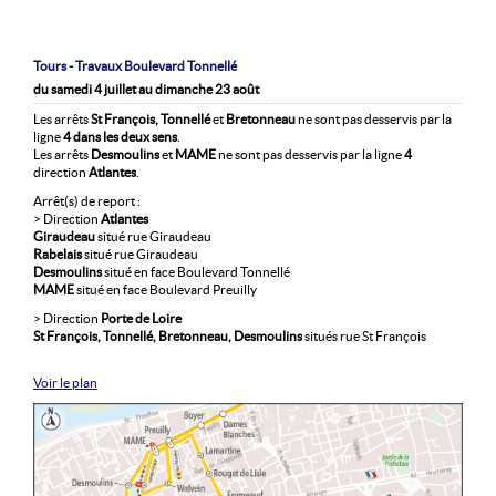
Tours - Travaux Boulevard Tonnellé
du samedi 4 juillet au dimanche 23 août
Les arrêts
St François, Tonnellé
et
Bretonneau
ne sont pas desservis par la
ligne
4 dans les deux sens
.
Les arrêts
Desmoulins
et
MAME
ne sont pas desservis par la ligne
4
direction
Atlantes
.
Arrêt(s) de report :
> Direction
Atlantes
Giraudeau
situé rue Giraudeau
Rabelais
situé rue Giraudeau
Desmoulins
situé en face Boulevard Tonnellé
MAME
situé en face Boulevard Preuilly
> Direction
Porte de Loire
St François, Tonnellé, Bretonneau, Desmoulins
situés rue St François
Voir le plan