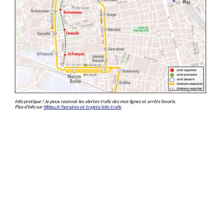
Info pratique ! Je peux recevoir les alertes trafic des mes lignes et arrêts favoris.
Plus d'info sur
filbleu.fr/horaires-et-trajets/info-trafic