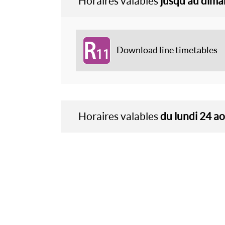
Horaires valables
jusqu'au dim
R11
Download line timetables
Horaires valables
du lundi 24 a