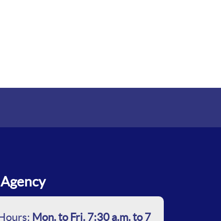
Agency
Hours:
Mon. to Fri. 7:30 a.m. to 7