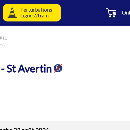
Perturbations
Onl
Lignes2tram
R11
- St Avertin