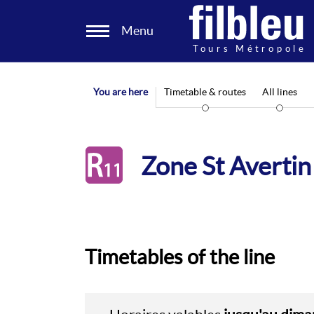
Cookies management panel
Menu
Aller au contenu
You are here
Timetable & routes
All lines
R11
Zone St Avertin 
Timetables of the line