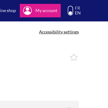
Choisissez la langue d
FR
ine shop
My account
EN
Accessibility settings