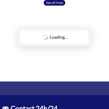
18 min
See all lines
627
Horaires valables
jusqu'au dimanche 23 août 2026
A
Loading...
Direction
Vaucanson
Next passages
29 min
43 min
69
59
Horaires valables
jusqu'au vendredi 14 août 2026
Horaires valables
du samedi 15 août 2026 au dimanche
23 août 2026
Horaires valables
du lundi 24 août 2026 au jeudi 31
décembre 2026
Contact 24h/24