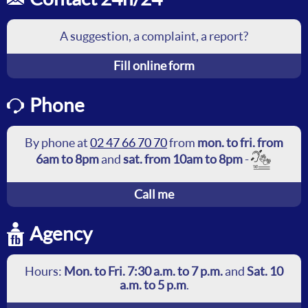
5a
Direction
Parc Grandmont
A suggestion, a complaint, a report?
Next passages
Fill online form
53 min
53 min
627
null
Phone
Horaires valables
jusqu'au dimanche 23 août 2026
By phone at
02 47 66 70 70
from
mon. to fri. from
6am to 8pm
and
sat. from 10am to 8pm
-
B
Direction
Call me
Lycée J. Monnet
No journey in the next hour
Agency
Horaires valables
jusqu'au vendredi 14 août 2026
Hours:
Mon. to Fri. 7:30 a.m. to 7 p.m.
and
Sat. 10
Horaires valables
du samedi 15 août 2026 au dimanche
a.m. to 5 p.m
.
23 août 2026
Horaires valables
du lundi 24 août 2026 au jeudi 31