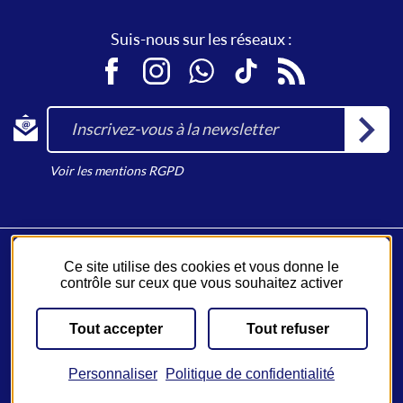
Suis-nous sur les réseaux :
Facebook
Instagram
WhatsApp
TikTok
RSS
Inscrivez-vous à la newsletter
Voir les mentions RGPD
Ce site utilise des cookies et vous donne le
Fil Bleu, un service du
Syndicat des Mobilités de Touraine
.
contrôle sur ceux que vous souhaitez activer
Un réseau opéré par
Keolis
.
Tout accepter
Tout refuser
Plan du site
Emplois
JV Malin
CGV-CGU
Mentions légales
Accessibilité
Gestion des cookies
Paramètres d'accessibilité
Personnaliser
Politique de confidentialité