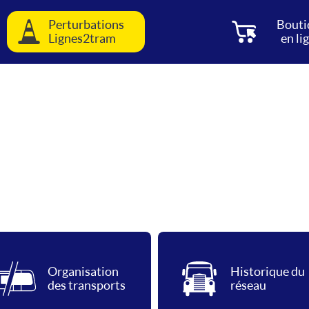
Perturbations
Bouti
Lignes2tram
en li
Organisation
Historique du
des transports
réseau