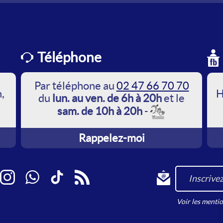
Téléphone
Par téléphone au
02 47 66 70 70
,
H
du
lun. au ven. de 6h à 20h
et le
sam. de 10h à 20h
-
Rappelez-moi
book
Instagram
WhatsApp
TikTok
RSS
Inscrivez-vous à 
Voir les ment