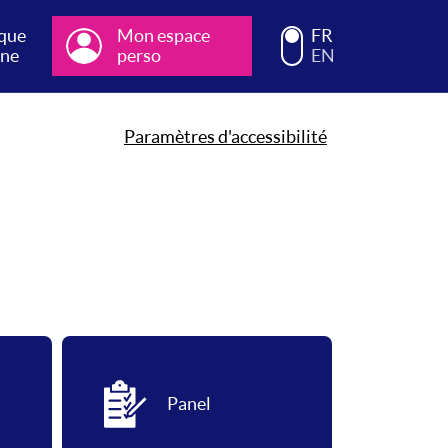
que
Mon espace
Choisissez la langue d
FR
gne
perso
EN
Paramètres d'accessibilité
Panel