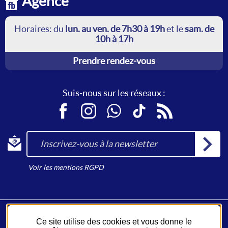
Agence
Horaires: du
lun. au ven. de 7h30 à 19h
et le
sam. de
10h à 17h
Prendre rendez-vous
Suis-nous sur les réseaux :
Facebook
Instagram
WhatsApp
TikTok
RSS
Inscrivez-vous à la newsletter
Voir les mentions RGPD
Ce site utilise des cookies et vous donne le
Fil Bleu, un service du
Syndicat des Mobilités de Touraine
.