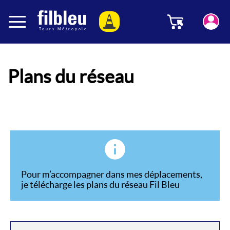
Panneau de gestion des cookies
Menu
Aller au contenu
Plans du réseau
Pour m’accompagner dans mes déplacements,
je télécharge les plans du réseau Fil Bleu