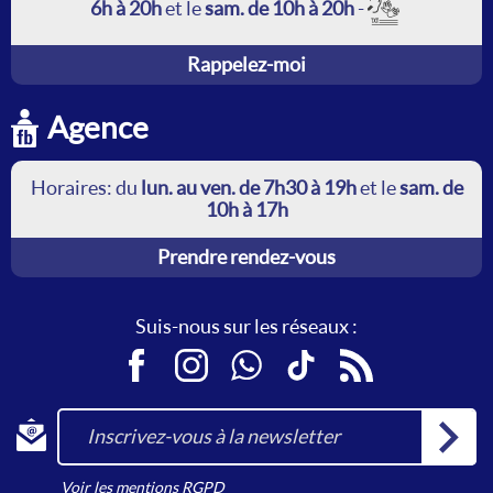
6h à 20h
et le
sam. de 10h à 20h
-
Rappelez-moi
Agence
Horaires: du
lun. au ven. de 7h30 à 19h
et le
sam. de
10h à 17h
Prendre rendez-vous
Suis-nous sur les réseaux :
Facebook
Instagram
WhatsApp
TikTok
RSS
Inscrivez-vous à la newsletter
Voir les mentions RGPD