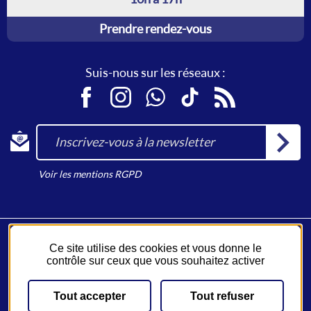
Prendre rendez-vous
Suis-nous sur les réseaux :
Facebook
Instagram
WhatsApp
TikTok
RSS
Inscrivez-vous à la newsletter
Voir les mentions RGPD
Ce site utilise des cookies et vous donne le
Fil Bleu, un service du
Syndicat des Mobilités de Touraine
.
contrôle sur ceux que vous souhaitez activer
Un réseau opéré par
Keolis
.
Tout accepter
Tout refuser
Plan du site
Emplois
JV Malin
CGV-CGU
Mentions légales