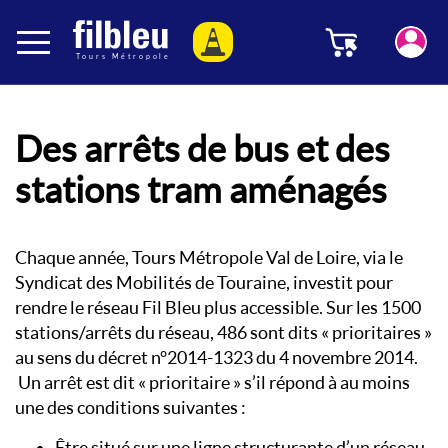
Panneau de gestion des cookies
Menu
Aller au contenu
Des arrêts de bus et des
stations tram aménagés
Chaque année, Tours Métropole Val de Loire, via le
Syndicat des Mobilités de Touraine, investit pour
rendre le réseau Fil Bleu plus accessible. Sur les 1500
stations/arrêts du réseau, 486 sont dits « prioritaires »
au sens du décret n°2014-1323 du 4 novembre 2014.
Un arrêt est dit « prioritaire » s’il répond à au moins
une des conditions suivantes :
Être situé sur une ligne structurante d’un réseau