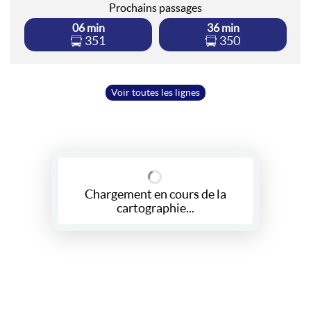
Prochains passages
06 min
36 min
351
350
Horaires valables
jusqu'au dimanche 23 août 2026
Voir toutes les lignes
A
Direction
Lycée J. Monnet
Aucun passage dans la prochaine heure
Chargement en cours de la
Horaires valables
jusqu'au vendredi 14 août 2026
cartographie...
Horaires valables
du samedi 15 août 2026 au dimanche
23 août 2026
Horaires valables
du lundi 24 août 2026 au jeudi 31
décembre 2026