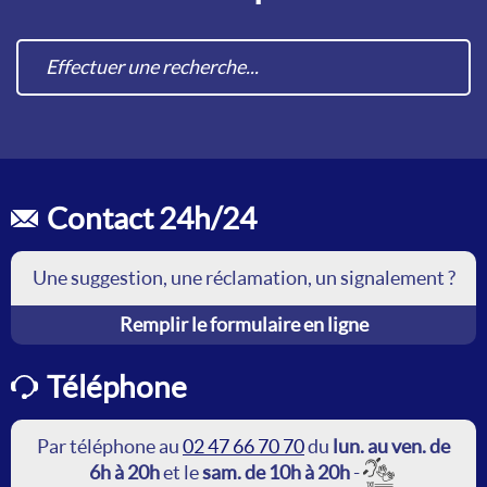
Contact 24h/24
Une suggestion, une réclamation, un signalement ?
Remplir le formulaire en ligne
Téléphone
Par téléphone au
02 47 66 70 70
du
lun. au ven. de
6h à 20h
et le
sam. de 10h à 20h
-