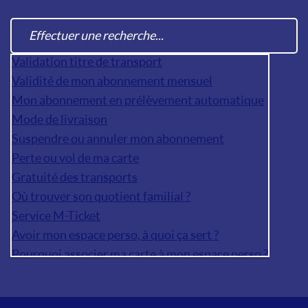
Validation titre de transport
Validité de mon abonnement mensuel
Mon abonnement en prélèvement automatique
Mode de livraison
Suspendre ou annuler mon abonnement
Perte ou vol de ma carte
Gratuité des transports
Où trouver son quotient familial ?
Service M-Ticket
Avoir mon espace perso, à quoi ça sert ?
Pourquoi associer ma carte à mon espace perso ?
Comment créer mon espace perso ?
Mot de passe oublié