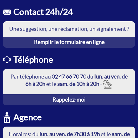
Comment supprimer mon Espace Perso ?
Objets perdus
Contact 24h/24
Objets trouvés
Une suggestion, une réclamation, un signalement ?
Remplir le formulaire en ligne
Téléphone
Par téléphone au
02 47 66 70 70
du
lun. au ven. de
6h à 20h
et le
sam. de 10h à 20h
-
Rappelez-moi
Agence
Horaires: du
lun. au ven. de 7h30 à 19h
et le
sam. de