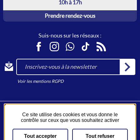
10h à 17h
Prendre rendez-vous
Suis-nous sur les réseaux :
Facebook
Instagram
WhatsApp
TikTok
RSS
Inscrivez-vous à la newsletter
Voir les mentions RGPD
Ce site utilise des cookies et vous donne le
Fil Bleu, un service du
Syndicat des Mobilités de Touraine
.
contrôle sur ceux que vous souhaitez activer
Un réseau opéré par
Keolis
.
Tout accepter
Tout refuser
Plan du site
Emplois
JV Malin
CGV-CGU
Mentions légales