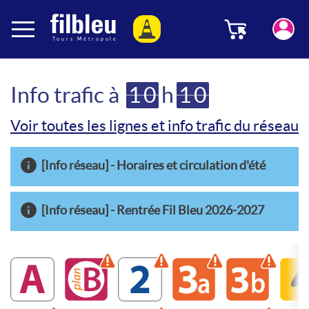
Panneau de gestion des cookies
Menu
Aller au contenu
Info trafic à
10
h
10
Voir toutes les lignes et info trafic du réseau
[Info réseau] - Horaires et circulation d'été
[Info réseau] - Rentrée Fil Bleu 2026-2027
A
B
Attention ligne perturbée
2
Attention ligne perturbée
3a
Attention ligne 
3b
Attenti