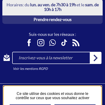
Horaires: du
lun. au ven. de 7h30 à 19h
et le
sam. de
10h à 17h
Prendre rendez-vous
Suis-nous sur les réseaux :
Facebook
Instagram
WhatsApp
TikTok
RSS
Inscrivez-vous à la newsletter
Voir les mentions RGPD
Ce site utilise des cookies et vous donne le
Fil Bleu, un service du
Syndicat des Mobilités de Touraine
.
contrôle sur ceux que vous souhaitez activer
Un réseau opéré par
Keolis
.