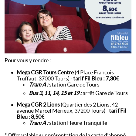
Pour vous y rendre :
Mega CGR Tours Centre
(4 Place François
Truffaut, 37000 Tours) -
tarif Fil Bleu : 7,30€
Tram A :
station Gare de Tours
Bus 3, 11, 14, 15 et 19 :
arrêt Gare de Tours
Mega CGR 2 Lions
(Quartier des 2 Lions, 42
avenue Marcel Mérieux, 37200 Tours) -
tarif Fil
Bleu : 8,50€
Tram A :
station Heure Tranquille
* Offre valable sur présentation de la carte d’abonné