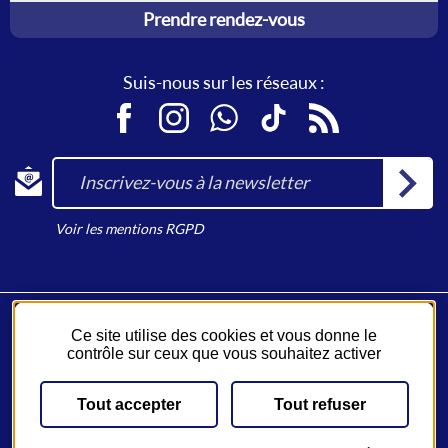
Prendre rendez-vous
Suis-nous sur les réseaux :
Facebook
Instagram
WhatsApp
TikTok
RSS
Inscrivez-vous à la newsletter
Voir les mentions RGPD
Ce site utilise des cookies et vous donne le
Fil Bleu, un service du
Syndicat des Mobilités de Touraine
.
contrôle sur ceux que vous souhaitez activer
Un réseau opéré par
Keolis
.
Tout accepter
Tout refuser
Plan du site
Emplois
JV Malin
CGV-CGU
Mentions légales
Accessibilité
Gestion des cookies
Paramètres d'accessibilité