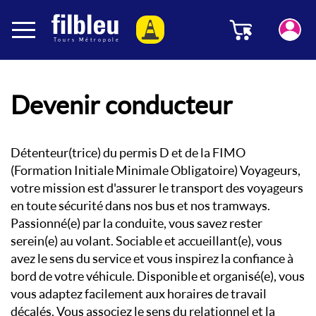
Panneau de gestion des cookies
Menu
Aller au contenu
Devenir conducteur
Détenteur(trice) du permis D et de la FIMO
(Formation Initiale Minimale Obligatoire) Voyageurs,
votre mission est d'assurer le transport des voyageurs
en toute sécurité dans nos bus et nos tramways.
Passionné(e) par la conduite, vous savez rester
serein(e) au volant. Sociable et accueillant(e), vous
avez le sens du service et vous inspirez la confiance à
bord de votre véhicule. Disponible et organisé(e), vous
vous adaptez facilement aux horaires de travail
décalés. Vous associez le sens du relationnel et la