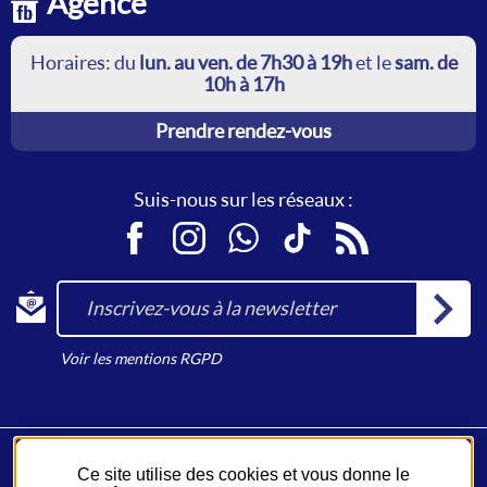
Agence
Horaires: du
lun. au ven. de 7h30 à 19h
et le
sam. de
10h à 17h
Prendre rendez-vous
Suis-nous sur les réseaux :
Facebook
Instagram
WhatsApp
TikTok
RSS
Inscrivez-vous à la newsletter
Voir les mentions RGPD
Ce site utilise des cookies et vous donne le
Fil Bleu, un service du
Syndicat des Mobilités de Touraine
.