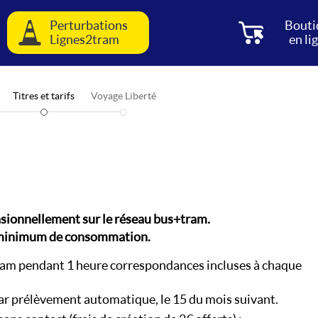
Perturbations
Bouti
Lignes2tram
en li
Titres et tarifs
Voyage Liberté
sionnellement sur le réseau bus+tram.
e minimum de consommation.
 tram pendant 1 heure correspondances incluses à chaque
 prélèvement automatique, le 15 du mois suivant.