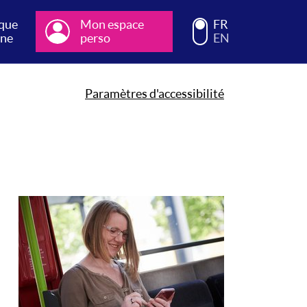
que
Mon espace
Choisissez la langue d
FR
gne
perso
EN
Paramètres d'accessibilité