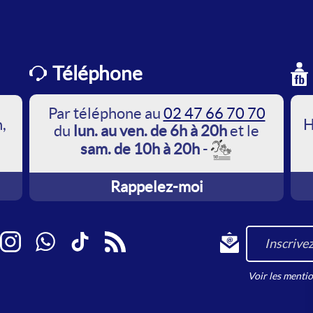
Téléphone
Par téléphone au
02 47 66 70 70
,
H
du
lun. au ven. de 6h à 20h
et le
sam. de 10h à 20h
-
Rappelez-moi
book
Instagram
WhatsApp
TikTok
RSS
Inscrivez-vous à 
Voir les ment